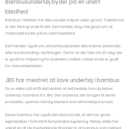
Bambusundertøj byder på en uhørt
blødhed
Bambus i tekstiler har ikke vundet indpas uden grund. Tværtimod
er der flere grunde til det. Det handler dog i høj grad om, at
materialet byder på en uhørt blødhed.
Det handler også om, at bambusplanten ikke kræver pesticider
eller kunstvanding i dyrkningen. Derfor er der tale om et valg, der
er godt for miljøet og for planeten, hvilket i sidste ende er godt
for menneskeheden.
JBS har mestret at lave undertøj i bambus
Du er sikker på at få det bedste af det bedste, hvis du køber
undertøj i bambus fra JBS. Den bambus, der bruges til deres
produkter, opleves nemlig blødere end almindelig bomuld.
Deres bambus har også den klare fordel, at det har gode
egenskaber i forhold til temperaturregulering. Netop dette har
været en af de medvirkende årsager til, at bambus som helhed