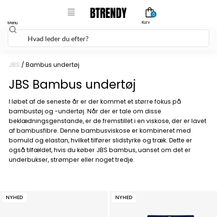
Gå
0
til
Kurv
Menu
Søg
indholdet
JBS
/ Bambus undertøj
JBS Bambus undertøj
I løbet af de seneste år er der kommet et større fokus på
bambustøj og -undertøj. Når der er tale om disse
beklædningsgenstande, er de fremstillet i en viskose, der er lavet
af bambusfibre.
Denne bambusviskose er kombineret med
bomuld og elastan, hvilket tilfører slidstyrke og træk. Dette er
også tilfældet, hvis du køber JBS bambus, uanset om det er
underbukser
,
strømper
eller noget tredje.
NYHED
NYHED