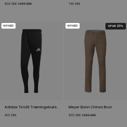
Navy
800
DKK
1.000
DKK
749
DKK
NYHED
NYHED
SPAR 20%
Adidas Tiro26 Træningsbukser
Meyer Bonn Chinos Brun
Sort
400
DKK
800
DKK
1.000
DKK