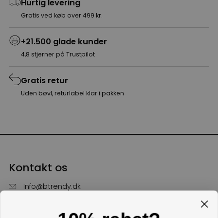
Hurtig levering
Gratis ved køb over 499 kr.
+21.500 glade kunder
4,8 stjerner på Trustpilot
Gratis retur
Uden bøvl, returlabel klar i pakken
Kontakt os
Info@btrendy.dk
51 85 75 30