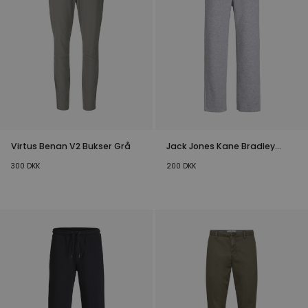
Virtus Benan V2 Bukser Grå
Jack Jones Kane Bradley
Sweatpants Lysegrå Jr
300
DKK
200
DKK