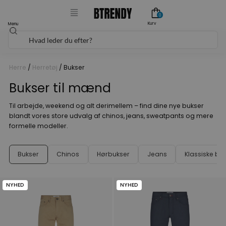
Gå
0
til
Kurv
Menu
Søg
indholdet
Herre
/
Herretøj
/ Bukser
Bukser til mænd
Til arbejde, weekend og alt derimellem – find dine nye bukser
blandt vores store udvalg af chinos, jeans, sweatpants og mere
formelle modeller.
Bukser
Chinos
Hørbukser
Jeans
Klassiske bu
NYHED
NYHED