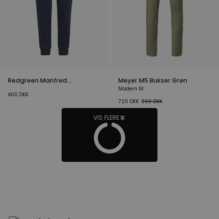
Redgreen Manfred
Meyer M5 Bukser Grøn
Joggingbukser Mørkeblå
Modern fit
400
DKK
720
DKK
900
DKK
VIS FLERE