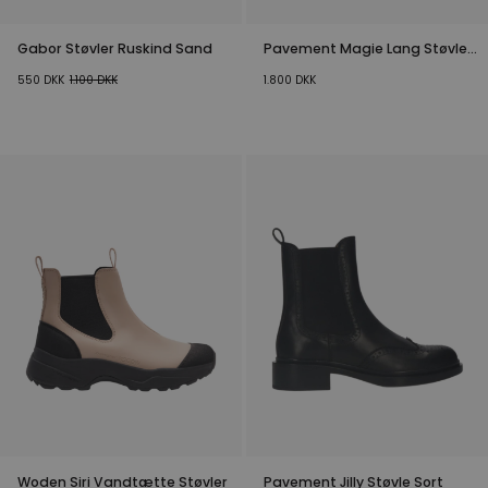
Gabor Støvler Ruskind Sand
Pavement Magie Lang Støvle
Sort
550
DKK
1.100
DKK
1.800
DKK
Woden Siri Vandtætte Støvler
Pavement Jilly Støvle Sort