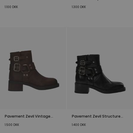
1.100
DKK
1.300
DKK
Pavement Zevil Vintage
Pavement Zevil Structure
Støvler Brun
Støvler
1.500
DKK
1.400
DKK