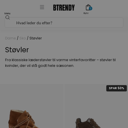
Gå
0
til
Kurv
Menu
Søg
indholdet
Dame
/
Sko
/ Støvler
Støvler
Fra klassiske læderstøvler til varme vinterfavoritter – støvler til
kvinder, der vil stå godt hele sæsonen.
SPAR 50%