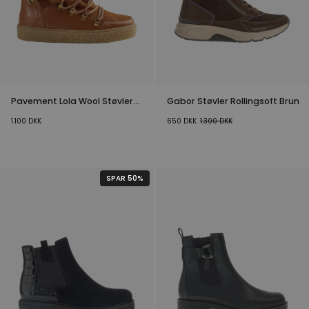
Pavement Lola Wool Støvler
Gabor Støvler Rollingsoft Brun
Brun
1.100
DKK
650
DKK
1.300
DKK
SPAR 50%