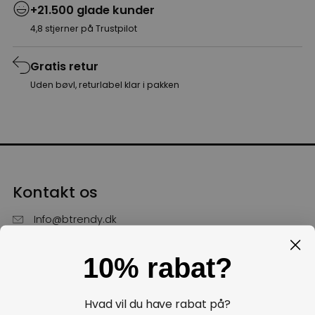
+21.500 glade kunder
4,8 stjerner på Trustpilot
Gratis retur
Uden bøvl, returlabel klar i pakken
Kontakt os
Info@btrendy.dk
51 85 75 30
10% rabat?
Hverdage fra kl. 10 - 16
Få hjælp
Hvad vil du have rabat på?