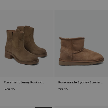
Pavement Jenny Ruskind
Rosemunde Sydney Støvler
Støvler Brun
Brun
1.400
DKK
749
DKK