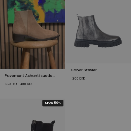
Gabor Støvler
Pavement Ashanti suede
1.200
DKK
Støvler
650
DKK
1.300
DKK
SPAR 50%