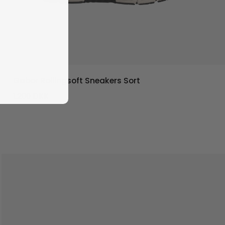
Gabor Rollingsoft Sneakers Sort
1.200
DKK