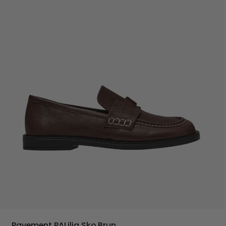
Pavement PALilja Sko Brun