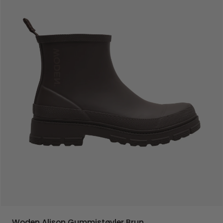
Woden Alison Gummistøvler Brun