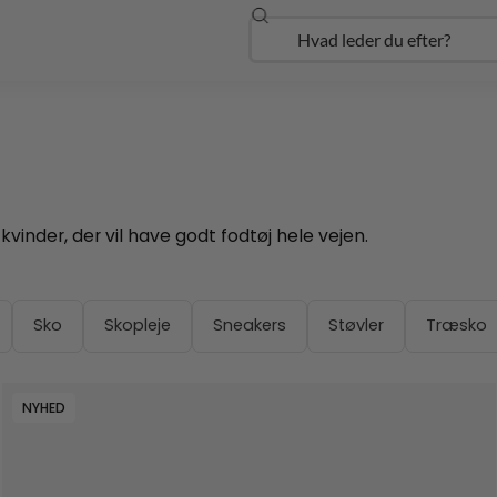
Søg
Open Udforsk
 kvinder, der vil have godt fodtøj hele vejen.
Sko
Skopleje
Sneakers
Støvler
Træsko
NYHED