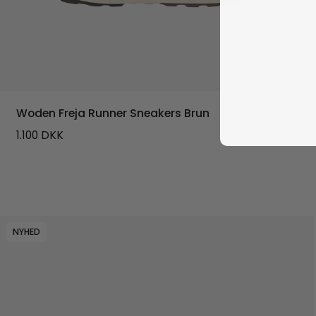
Woden Freja Runner Sneakers Brun
1.100
DKK
NYHED