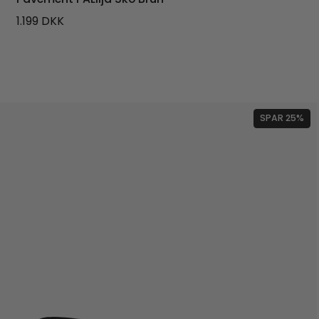
1.199
DKK
SPAR 25%