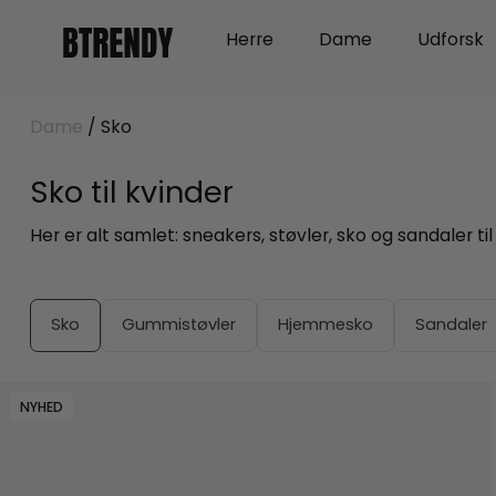
Gå
Open Herre
Open Dame
Herre
Dame
Udforsk
til
indholdet
Dame
/ Sko
Sko til kvinder
Her er alt samlet: sneakers, støvler, sko og sandaler til
Sko
Gummistøvler
Hjemmesko
Sandaler
NYHED