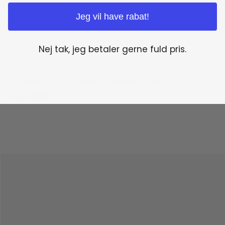
Jeg vil have rabat!
Nej tak, jeg betaler gerne fuld pris.
Woden Ronja Plateau Sneakers Sand
1.200
DKK