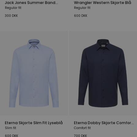
Jack Jones Summer Band
Wrangler Western Skjorte Blå
Skjorte Blå
Regular fit
Regular fit
300
DKK
600
DKK
Eterna Skjorte Slim Fit Lyseblå
Eterna Dobby Skjorte Comfort
fit Navy
Slim fit
Comfort fit
600
DKK
700
DKK