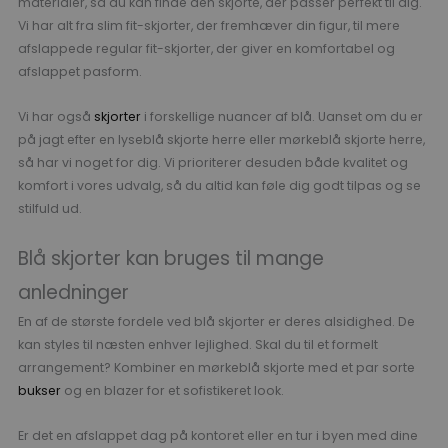
materialer, så du kan finde den skjorte, der passer perfekt til dig.
Vi har alt fra slim fit-skjorter, der fremhæver din figur, til mere
afslappede regular fit-skjorter, der giver en komfortabel og
afslappet pasform.
Vi har også
skjorter
i forskellige nuancer af blå. Uanset om du er
på jagt efter en lyseblå skjorte herre eller mørkeblå skjorte herre,
så har vi noget for dig. Vi prioriterer desuden både kvalitet og
komfort i vores udvalg, så du altid kan føle dig godt tilpas og se
stilfuld ud.
Blå skjorter kan bruges til mange
anledninger
En af de største fordele ved blå skjorter er deres alsidighed. De
kan styles til næsten enhver lejlighed. Skal du til et formelt
arrangement? Kombiner en mørkeblå skjorte med et par sorte
bukser
og en blazer for et sofistikeret look.
Er det en afslappet dag på kontoret eller en tur i byen med dine