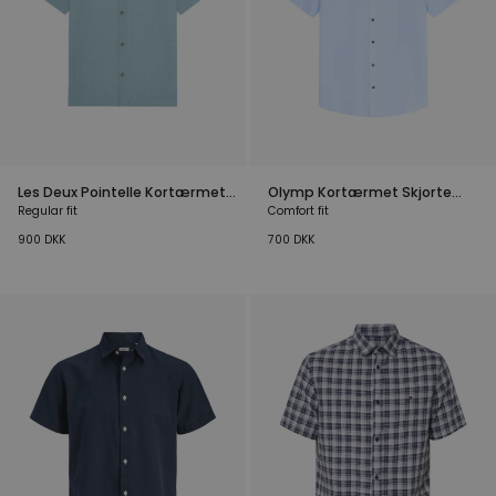
Les Deux Pointelle Kortærmet
Olymp Kortærmet Skjorte
Skjorte Blå
Comfort Fit Lyseblå
Regular fit
Comfort fit
900
DKK
700
DKK