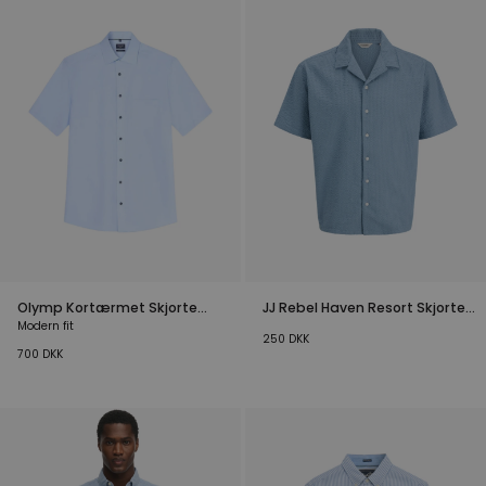
Olymp Kortærmet Skjorte
JJ Rebel Haven Resort Skjorte
Modern Fit Lyseblå
Lyseblå
Modern fit
250
DKK
700
DKK