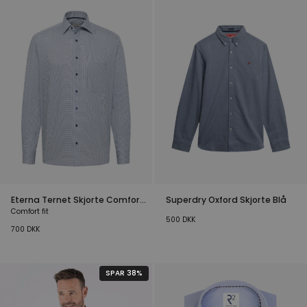
Eterna Ternet Skjorte Comfort
Superdry Oxford Skjorte Blå
Fit Blå
Comfort fit
500
DKK
700
DKK
SPAR 38%