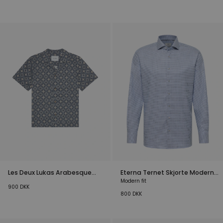
Les Deux Lukas Arabesque
Eterna Ternet Skjorte Modern
Skjorte Blå
Blå
Modern fit
900
DKK
800
DKK