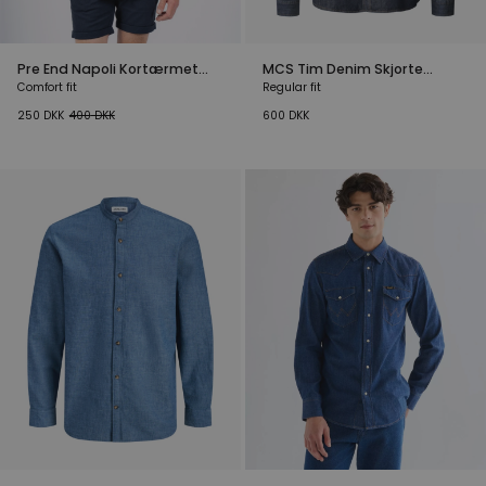
Pre End Napoli Kortærmet
MCS Tim Denim Skjorte
Skjorte Lyseblå
Mørkeblå
Comfort fit
Regular fit
250
DKK
400
DKK
600
DKK