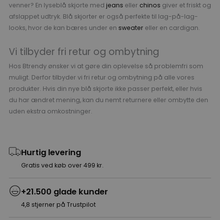
venner? En lyseblå skjorte med
jeans
eller
chinos
giver et friskt og
afslappet udtryk. Blå skjorter er også perfekte til lag-på-lag-
looks, hvor de kan bæres under en
sweater
eller en cardigan.
Vi tilbyder fri retur og ombytning
Hos Btrendy ønsker vi at gøre din oplevelse så problemfri som
muligt. Derfor tilbyder vi fri retur og ombytning på alle vores
produkter. Hvis din nye blå skjorte ikke passer perfekt, eller hvis
du har ændret mening, kan du nemt returnere eller ombytte den
uden ekstra omkostninger.
Hurtig levering
Gratis ved køb over 499 kr.
+21.500 glade kunder
4,8 stjerner på Trustpilot