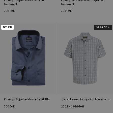
Olymp Skjorte Modern Fit
Olymp Kortærmet Skjorte
Lyseblå
Modern Fit Mønstret
Modern fit
Modern fit
700
DKK
700
DKK
NYHED
SPAR 33%
Olymp Skjorte Modern Fit Blå
Jack Jones Tiago Kortærmet
Skjorte Blå
700
DKK
200
DKK
300
DKK