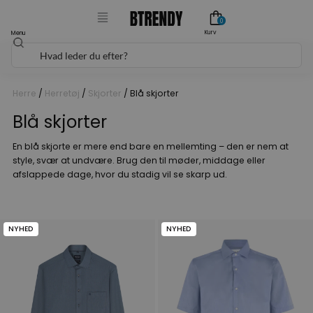
Gå
0
til
Kurv
Menu
Søg
indholdet
Herre
/
Herretøj
/
Skjorter
/ Blå skjorter
Blå skjorter
En blå skjorte er mere end bare en mellemting – den er nem at
style, svær at undvære. Brug den til møder, middage eller
afslappede dage, hvor du stadig vil se skarp ud.
NYHED
NYHED