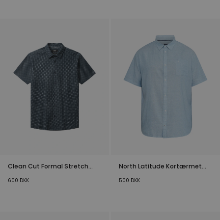
Clean Cut Formal Stretch
North Latitude Kortærmet
Kortærmet Skjorte
Skjorte Lyseblå Plussize
600
DKK
500
DKK