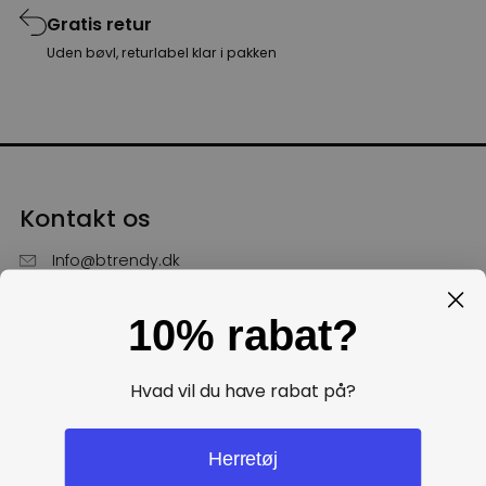
Gratis retur
Uden bøvl, returlabel klar i pakken
Kontakt os
Info@btrendy.dk
51 85 75 30
10% rabat?
Hverdage fra kl. 10 - 16
Få hjælp
Hvad vil du have rabat på?
Politikker
Herretøj