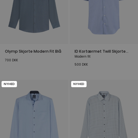
Olymp Skjorte Modern Fit Blå
ID Kortærmet Twill Skjorte
Lyseblå
Modern fit
700
DKK
500
DKK
NYHED
NYHED