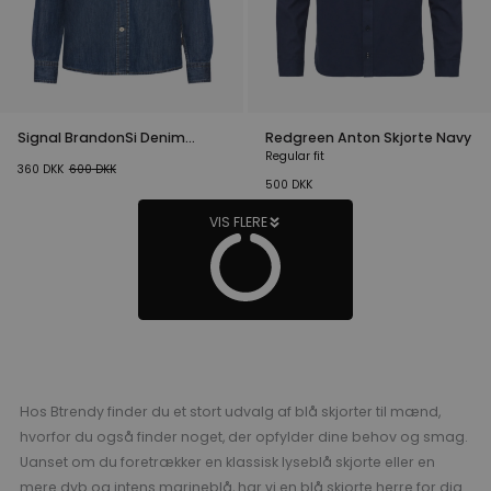
Signal BrandonSi Denim
Redgreen Anton Skjorte Navy
Skjorte Blå
Regular fit
360
DKK
600
DKK
500
DKK
VIS FLERE
Hos Btrendy finder du et stort udvalg af blå skjorter til mænd,
hvorfor du også finder noget, der opfylder dine behov og smag.
Uanset om du foretrækker en klassisk lyseblå skjorte eller en
mere dyb og intens marineblå, har vi en blå skjorte herre for dig.