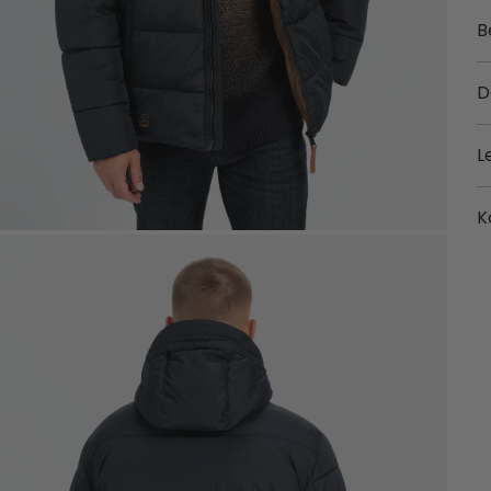
B
D
L
K