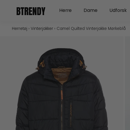
Gå
Open Herre
Open Dame
Herre
Dame
Udforsk
til
indholdet
Herretøj
›
Vinterjakker
›
Camel Quilted Vinterjakke Mørkeblå