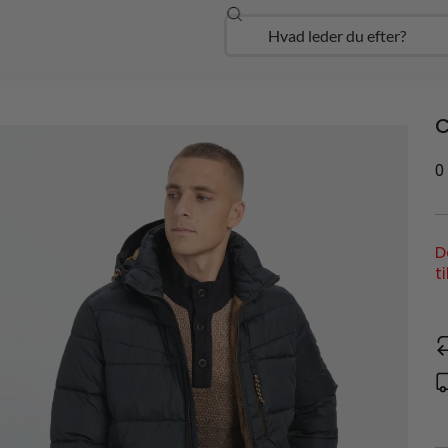
Søg
Open Udforsk
C
0
D
t