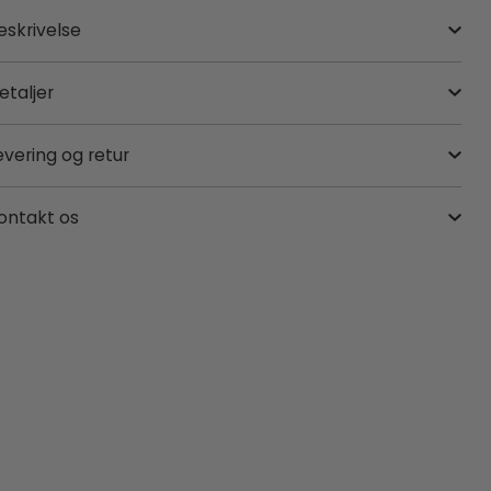
eskrivelse
etaljer
evering og retur
ontakt os