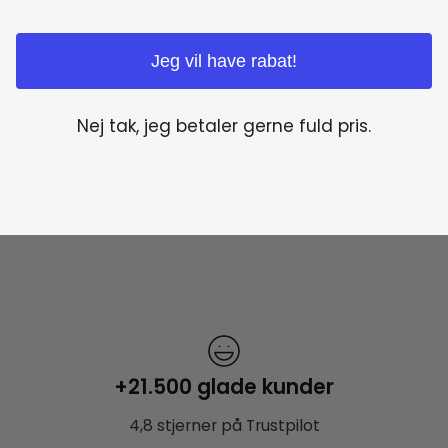
Jeg vil have rabat!
Nej tak, jeg betaler gerne fuld pris.
+21.500 glade kunder
4,8 stjerner på Trustpilot