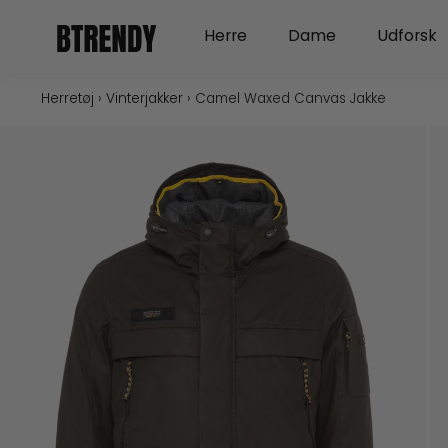
Gå
Open Herre
Open Dame
Herre
Dame
Udforsk
til
indholdet
Herretøj
›
Vinterjakker
›
Camel Waxed Canvas Jakke