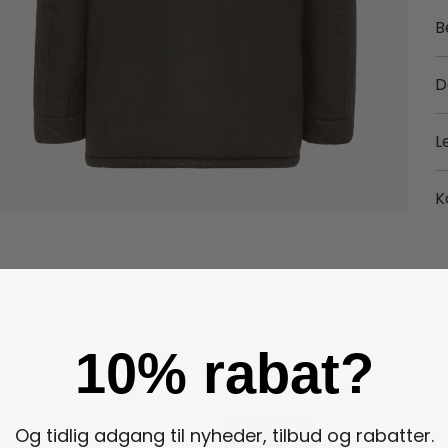
B
D
L
K
10% rabat?
Og tidlig adgang til nyheder, tilbud og rabatter.