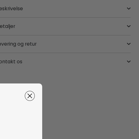
eskrivelse
etaljer
evering og retur
ontakt os