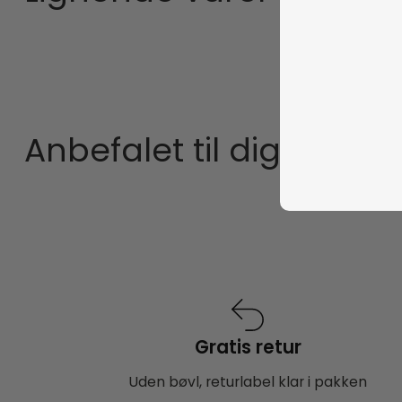
Anbefalet til dig
Gratis retur
Uden bøvl, returlabel klar i pakken