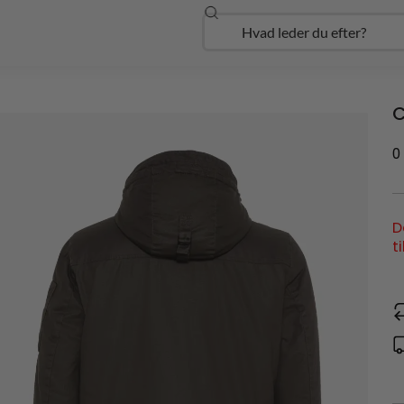
Søg
Open Udforsk
C
0
D
t