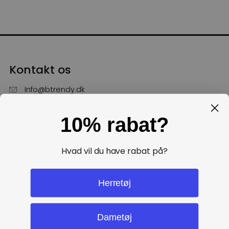
Kontakt os
Info@btrendy.dk
51 85 75 30
10% rabat?
Hverdage fra kl. 10 - 16
Få hjælp
Hvad vil du have rabat på?
Politikker
Herretøj
Dametøj