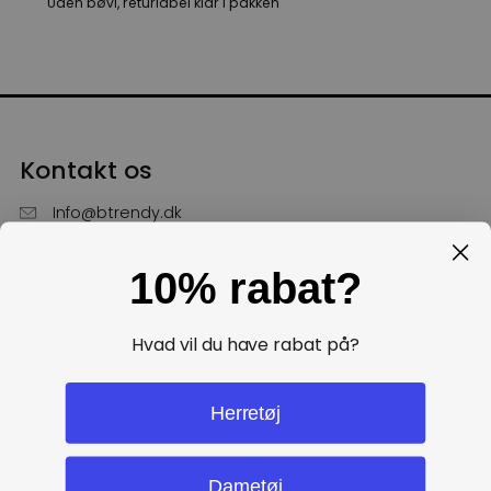
Uden bøvl, returlabel klar i pakken
Kontakt os
Info@btrendy.dk
51 85 75 30
10% rabat?
Hverdage fra kl. 10 - 16
Få hjælp
Hvad vil du have rabat på?
Politikker
Herretøj
Dametøj