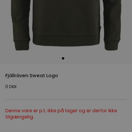
Fjällräven Sweat Logo
0
DKK
Denne vare er p.t. ikke på lager og er derfor ikke
tilgængelig.