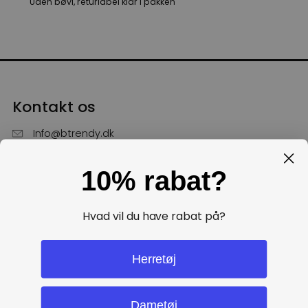
Uden bøvl, returlabel klar i pakken
Kontakt os
Info@btrendy.dk
51 85 75 30
10% rabat?
Hverdage fra kl. 10 - 16
Få hjælp
Hvad vil du have rabat på?
Politikker
Herretøj
Dametøj