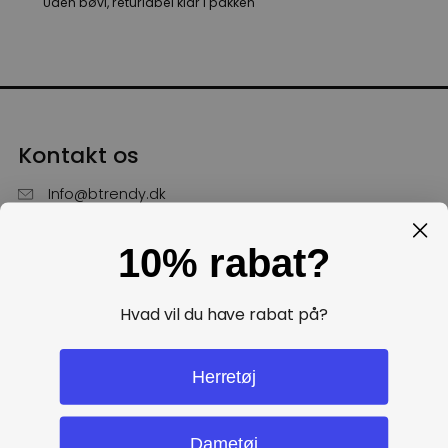
Uden bøvl, returlabel klar i pakken
Kontakt os
Info@btrendy.dk
51 85 75 30
10% rabat?
Hverdage fra kl. 10 - 16
Få hjælp
Hvad vil du have rabat på?
Politikker
Herretøj
Dametøj