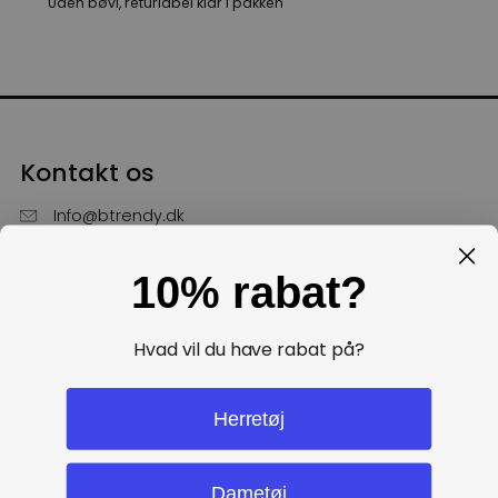
Uden bøvl, returlabel klar i pakken
Kontakt os
Info@btrendy.dk
51 85 75 30
10% rabat?
Hverdage fra kl. 10 - 16
Få hjælp
Hvad vil du have rabat på?
Politikker
Herretøj
Dametøj