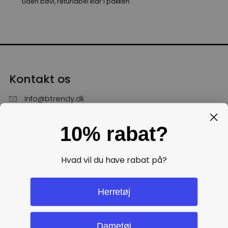
Uden bøvl, returlabel klar i pakken
Kontakt os
Info@btrendy.dk
51 85 75 30
10% rabat?
Hverdage fra kl. 10 - 16
Få hjælp
Hvad vil du have rabat på?
Politikker
Herretøj
Dametøj