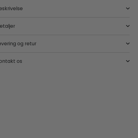
eskrivelse
etaljer
evering og retur
ontakt os