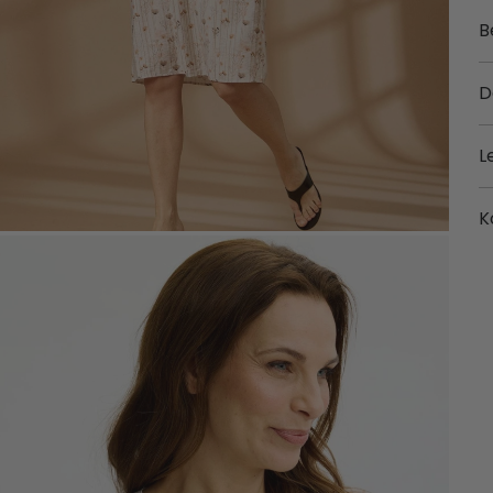
B
D
L
K