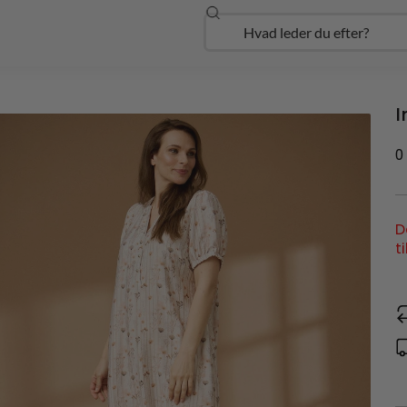
Søg
Open Udforsk
I
0
D
t