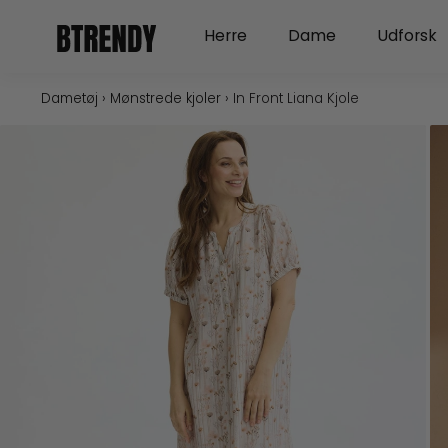
Gå
Open Herre
Open Dame
Herre
Dame
Udforsk
til
indholdet
Dametøj
›
Mønstrede kjoler
›
In Front Liana Kjole