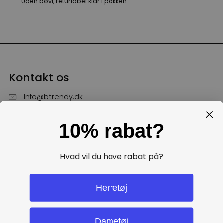
Uden bøvl, returlabel klar i pakken
Kontakt os
Info@btrendy.dk
51 85 75 30
10% rabat?
Hverdage fra kl. 10 - 16
Få hjælp
Hvad vil du have rabat på?
Politikker
Herretøj
Dametøj