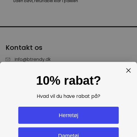
Uden bøvl, returlabel klar i pakken
Kontakt os
Info@btrendy.dk
51 85 75 30
10% rabat?
Hverdage fra kl. 10 - 16
Få hjælp
Hvad vil du have rabat på?
Politikker
Herretøj
Dametøj