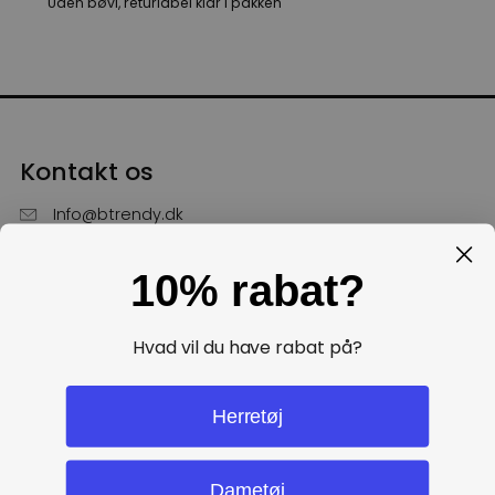
Uden bøvl, returlabel klar i pakken
Kontakt os
Info@btrendy.dk
51 85 75 30
10% rabat?
Hverdage fra kl. 10 - 16
Få hjælp
Hvad vil du have rabat på?
Politikker
Herretøj
Dametøj