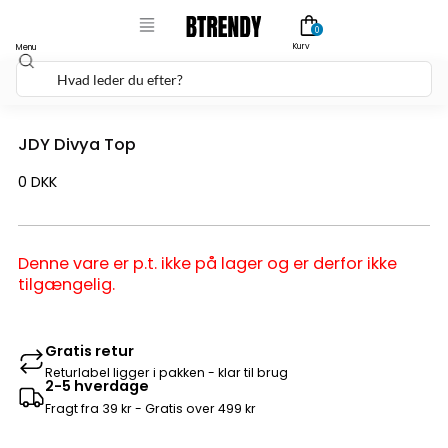
Gå
0
til
Kurv
Menu
Søg
indholdet
JDY Divya Top
0
DKK
Denne vare er p.t. ikke på lager og er derfor ikke
tilgængelig.
Gratis retur
Returlabel ligger i pakken - klar til brug
2-5 hverdage
Fragt fra 39 kr - Gratis over 499 kr