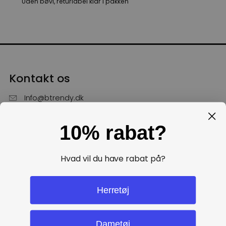
Uden bøvl, returlabel klar i pakken
Kontakt os
Info@btrendy.dk
51 85 75 30
10% rabat?
Hverdage fra kl. 10 - 16
Få hjælp
Hvad vil du have rabat på?
Politikker
Herretøj
Dametøj