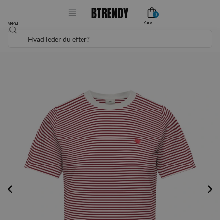
Gå
0
til
Kurv
Menu
Søg
indholdet