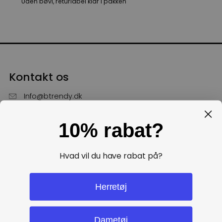
Uden bøvl, returlabel klar i pakken
Kontakt os
Info@btrendy.dk
51 85 75 30
10% rabat?
Hverdage fra kl. 10 - 16
Få hjælp
Hvad vil du have rabat på?
Politikker
Herretøj
Dametøj