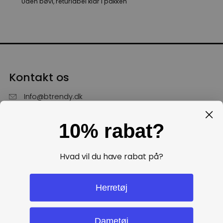
Uden bøvl, returlabel klar i pakken
Kontakt os
Info@btrendy.dk
51 85 75 30
10% rabat?
Hverdage fra kl. 10 - 16
Få hjælp
Hvad vil du have rabat på?
Politikker
Herretøj
Dametøj