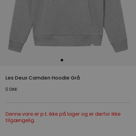
Les Deux Camden Hoodie Grå
0
DKK
Denne vare er p.t. ikke på lager og er derfor ikke
tilgængelig.