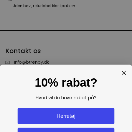
Uden bøvl, returlabel klar i pakken
Kontakt os
Info@btrendy.dk
51 85 75 30
10% rabat?
Hverdage fra kl. 10 - 16
Få hjælp
Hvad vil du have rabat på?
Politikker
Herretøj