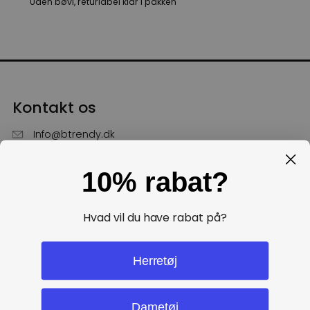
Uden bøvl, returlabel klar i pakken
Kontakt os
Info@btrendy.dk
51 85 75 30
10% rabat?
Hverdage fra kl. 10 - 16
Få hjælp
Hvad vil du have rabat på?
Politikker
Herretøj
Dametøj