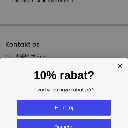
Uden bøvl, returlabel klar i pakken
Kontakt os
Info@btrendy.dk
51 85 75 30
10% rabat?
Hverdage fra kl. 10 - 16
Få hjælp
Hvad vil du have rabat på?
Politikker
Herretøj
Dametøj