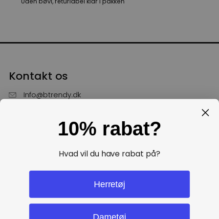
Uden bøvl, returlabel klar i pakken
Kontakt os
Info@btrendy.dk
51 85 75 30
10% rabat?
Hverdage fra kl. 10 - 16
Få hjælp
Hvad vil du have rabat på?
Politikker
Herretøj
Dametøj