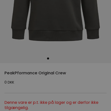
PeakPformance Original Crew
0
DKK
Denne vare er p.t. ikke på lager og er derfor ikke
tilgængelig.