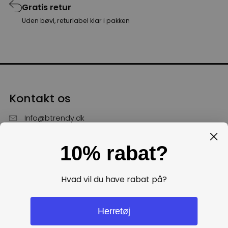
Gratis retur
Uden bøvl, returlabel klar i pakken
Kontakt os
Info@btrendy.dk
51 85 75 30
10% rabat?
Hverdage fra kl. 10 - 16
Få hjælp
Hvad vil du have rabat på?
Politikker
Herretøj