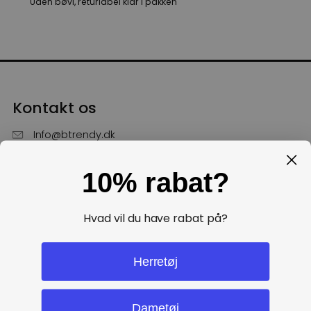
Uden bøvl, returlabel klar i pakken
Kontakt os
Info@btrendy.dk
51 85 75 30
10% rabat?
Hverdage fra kl. 10 - 16
Få hjælp
Hvad vil du have rabat på?
Politikker
Herretøj
Dametøj