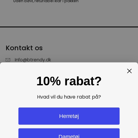
Uden bøvl, returlabel klar i pakken
Kontakt os
Info@btrendy.dk
51 85 75 30
10% rabat?
Hverdage fra kl. 10 - 16
Få hjælp
Hvad vil du have rabat på?
Politikker
Herretøj
Dametøj