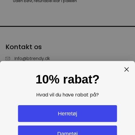
Uden bøvl, returlabel klar i pakken
Kontakt os
Info@btrendy.dk
51 85 75 30
10% rabat?
Hverdage fra kl. 10 - 16
Få hjælp
Hvad vil du have rabat på?
Politikker
Herretøj
Dametøj