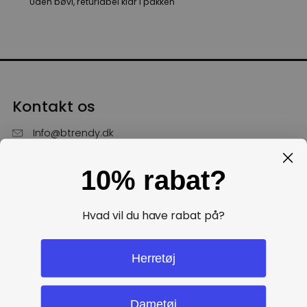
Uden bøvl, returlabel klar i pakken
Kontakt os
Info@btrendy.dk
51 85 75 30
10% rabat?
Hverdage fra kl. 10 - 16
Få hjælp
Hvad vil du have rabat på?
Politikker
Herretøj
Dametøj