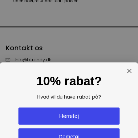
Uden bøvl, returlabel klar i pakken
Kontakt os
Info@btrendy.dk
51 85 75 30
10% rabat?
Hverdage fra kl. 10 - 16
Få hjælp
Hvad vil du have rabat på?
Politikker
Herretøj
Dametøj