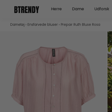
Gå
Open Herre
Open Dame
Herre
Dame
Udforsk
til
indholdet
Dametøj
›
Ensfarvede bluser
›
Prepair Ruth Bluse Rosa