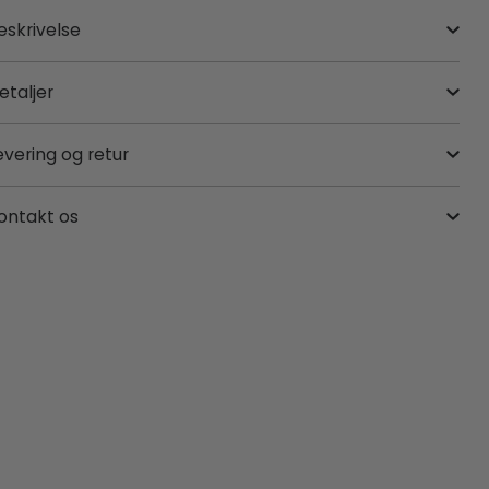
eskrivelse
etaljer
evering og retur
ontakt os