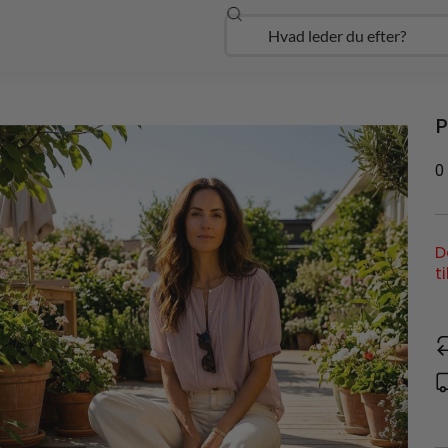
Søg
Open Udforsk
P
0
D
t