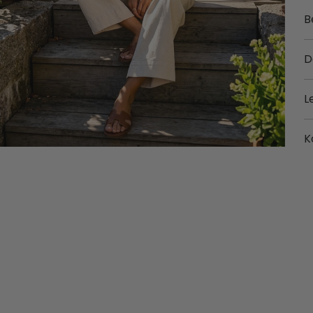
B
D
L
K