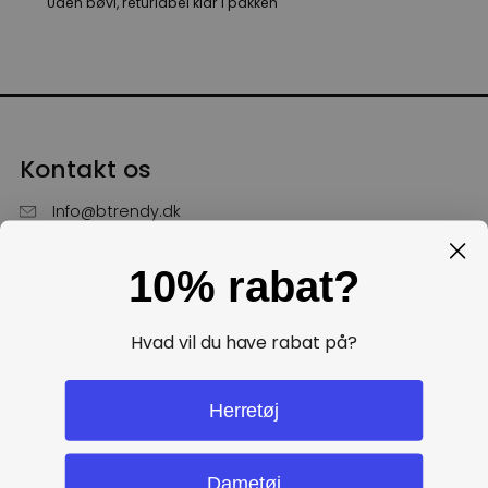
Uden bøvl, returlabel klar i pakken
Kontakt os
Info@btrendy.dk
51 85 75 30
10% rabat?
Hverdage fra kl. 10 - 16
Få hjælp
Hvad vil du have rabat på?
Politikker
Herretøj
Dametøj