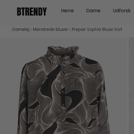
Gå
Open Herre
Open Dame
Herre
Dame
Udforsk
til
indholdet
Dametøj
›
Mønstrede bluser
›
Prepair Sophia Bluse Sort