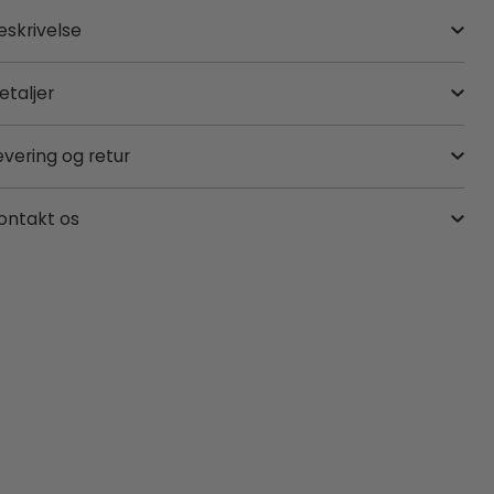
eskrivelse
etaljer
evering og retur
ontakt os