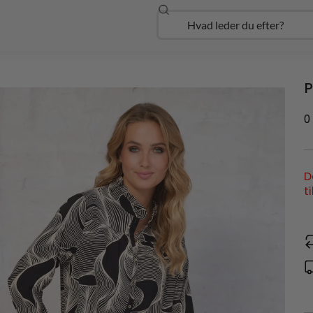
Søg
Open Udforsk
P
0
D
t