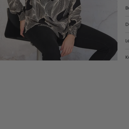
B
D
L
K