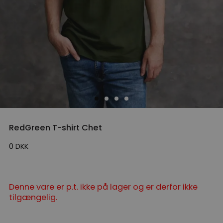
RedGreen T-shirt Chet
0
DKK
Denne vare er p.t. ikke på lager og er derfor ikke
tilgængelig.