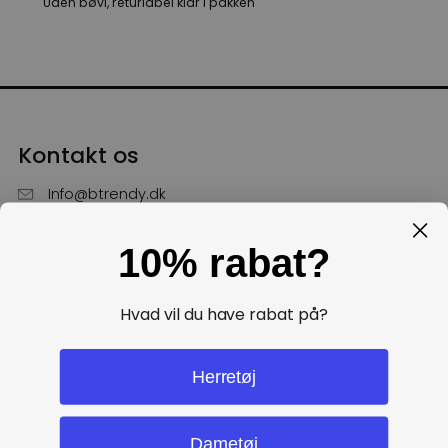
Uden bøvl, returlabel klar i pakken
Kontakt os
Info@btrendy.dk
51 85 75 30
10% rabat?
Hverdage fra kl. 10 - 16
Få hjælp
Hvad vil du have rabat på?
Politikker
Herretøj
Dametøj