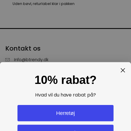
Uden bøvl, returlabel klar i pakken
Kontakt os
Info@btrendy.dk
51 85 75 30
10% rabat?
Hverdage fra kl. 10 - 16
Få hjælp
Hvad vil du have rabat på?
Politikker
Herretøj