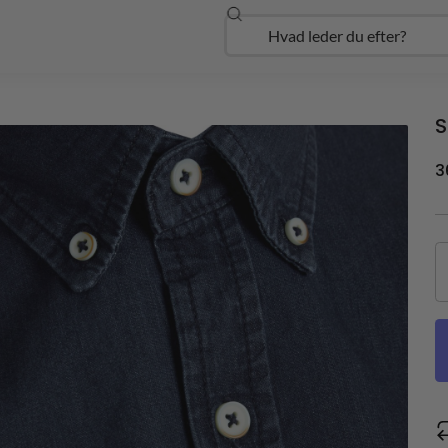
Søg
Open Udforsk
S
3