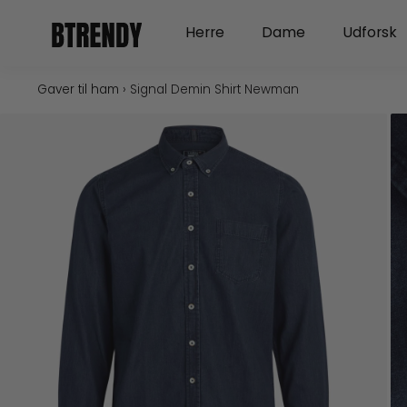
Gå
Open Herre
Open Dame
Herre
Dame
Udforsk
til
indholdet
Gaver til ham
›
Signal Demin Shirt Newman