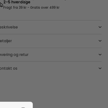
2-5 hverdage
Fragt fra 39 kr - Gratis over 499 kr
eskrivelse
etaljer
evering og retur
ontakt os