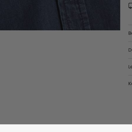
B
D
L
K