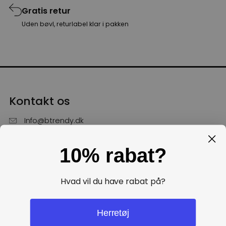
Gratis retur
Uden bøvl, returlabel klar i pakken
Kontakt os
Info@btrendy.dk
51 85 75 30
10% rabat?
Hverdage fra kl. 10 - 16
Få hjælp
Hvad vil du have rabat på?
Politikker
Herretøj