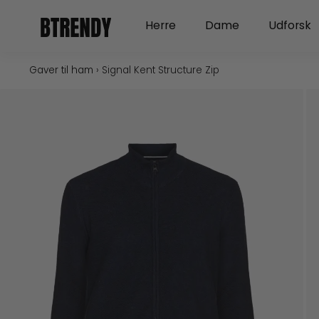
Gå
Open Herre
Open Dame
Herre
Dame
Udforsk
til
indholdet
Gaver til ham
›
Signal Kent Structure Zip