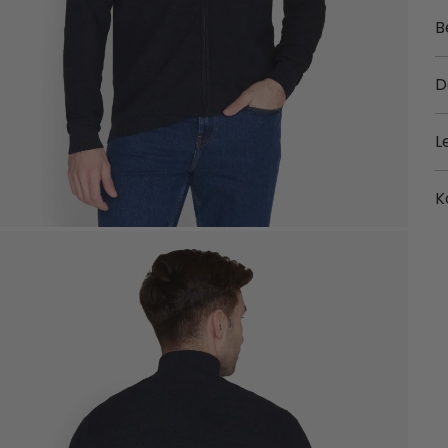
B
D
L
K