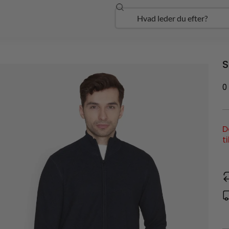
Søg
Open Udforsk
S
0
D
t