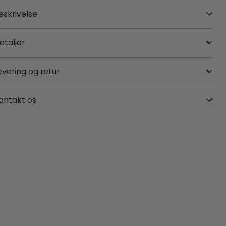
eskrivelse
etaljer
evering og retur
ontakt os