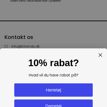
Uden bøvl, returlabel klar i pakken
Kontakt os
Info@btrendy.dk
51 85 75 30
10% rabat?
Hverdage fra kl. 10 - 16
Få hjælp
Hvad vil du have rabat på?
Politikker
Herretøj
Dametøj