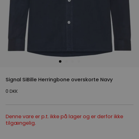
Signal SiBille Herringbone overskorte Navy
0
DKK
Denne vare er p.t. ikke på lager og er derfor ikke
tilgængelig.