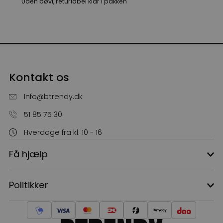
Uden bøvl, returlabel klar i pakken
Kontakt os
Info@btrendy.dk
51 85 75 30
10% rabat?
Hverdage fra kl. 10 - 16
Få hjælp
Hvad vil du have rabat på?
Politikker
Herretøj
Dametøj