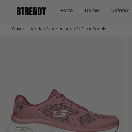
Gå
Open Herre
Open Dame
Herre
Dame
Udforsk
til
indholdet
Gaver til hende
›
Skechers Arch Fit D’Lux Sneaker