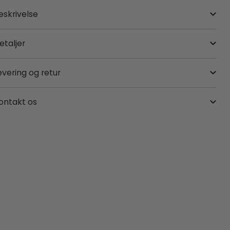
eskrivelse
etaljer
evering og retur
ontakt os