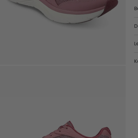
B
D
L
K