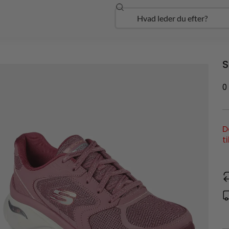
Søg
Open Udforsk
S
0
D
t