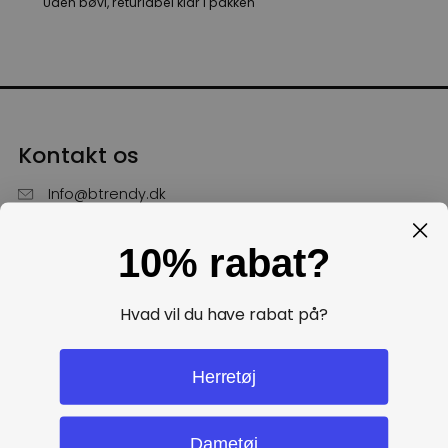
Uden bøvl, returlabel klar i pakken
Kontakt os
Info@btrendy.dk
51 85 75 30
10% rabat?
Hverdage fra kl. 10 - 16
Få hjælp
Hvad vil du have rabat på?
Politikker
Herretøj
Dametøj