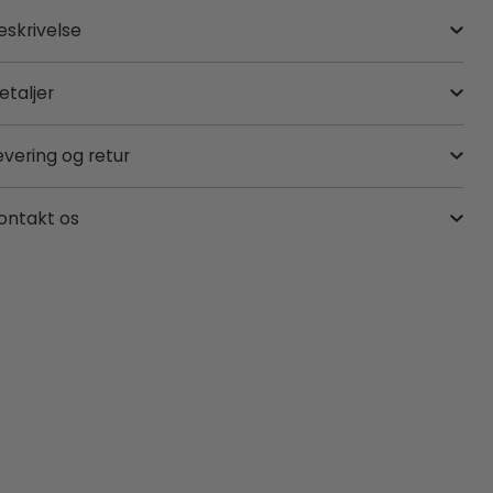
eskrivelse
etaljer
evering og retur
ontakt os