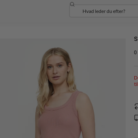
Søg
Open Udforsk
S
0
D
t