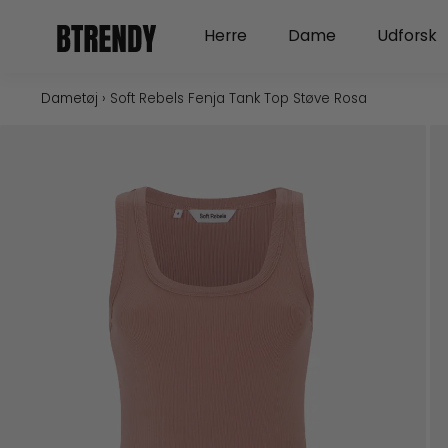
Gå
Open Herre
Open Dame
Herre
Dame
Udforsk
til
indholdet
Dametøj
›
Soft Rebels Fenja Tank Top Støve Rosa