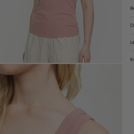
B
D
L
K