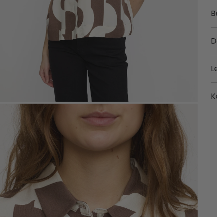
B
D
L
K