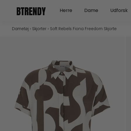
Gå
Open Herre
Open Dame
Herre
Dame
Udforsk
til
indholdet
Dametøj
›
Skjorter
›
Soft Rebels Fiona Freedom Skjorte