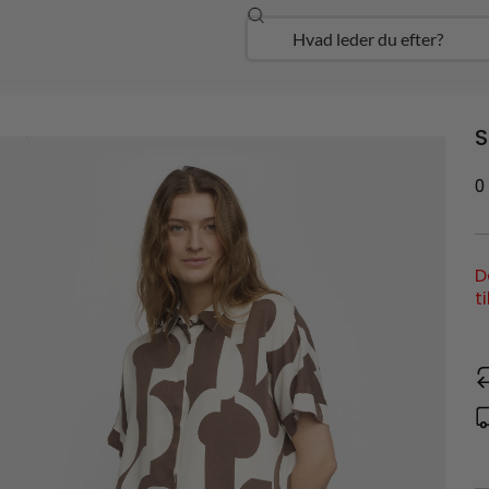
Søg
Open Udforsk
S
0
D
t