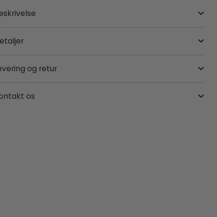
eskrivelse
etaljer
evering og retur
ontakt os