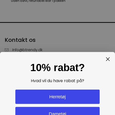
Uden bøvl, returlabel klar i pakken
Kontakt os
Info@btrendy.dk
51 85 75 30
10% rabat?
Hverdage fra kl. 10 - 16
Få hjælp
Hvad vil du have rabat på?
Politikker
Herretøj
Dametøj