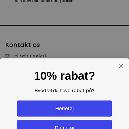
Uden bøvl, returlabel klar i pakken
Kontakt os
Info@btrendy.dk
51 85 75 30
10% rabat?
Hverdage fra kl. 10 - 16
Få hjælp
Hvad vil du have rabat på?
Politikker
Herretøj
Dametøj