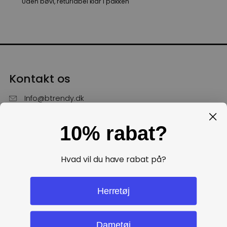
Uden bøvl, returlabel klar i pakken
Kontakt os
Info@btrendy.dk
51 85 75 30
10% rabat?
Hverdage fra kl. 10 - 16
Få hjælp
Hvad vil du have rabat på?
Politikker
Herretøj
Dametøj